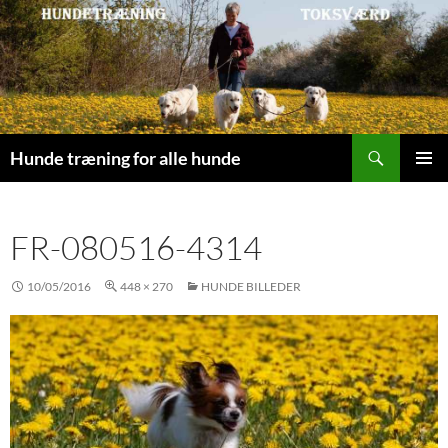
Søg
Hunde træning for alle hunde
HOP
PRIMÆ
TIL
MENU
INDHOLD
FR-080516-4314
10/05/2016
448 × 270
HUNDE BILLEDER