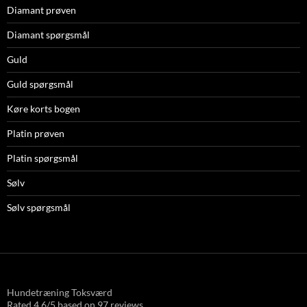
Diamant prøven
Diamant spørgsmål
Guld
Guld spørgsmål
Køre korts bogen
Platin prøven
Platin spørgsmål
Sølv
Sølv spørgsmål
Hundetræning Toksværd
Rated
4,6
/5 based on
97
reviews