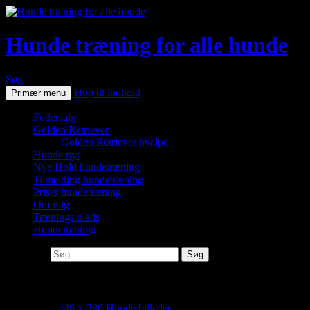
Hunde træning for alle hunde
Søg
Hop til indhold
Primær menu
Fodersalg
Golden Retriever
Golden Retriever hvalpe
Hunde nyt
Nye Hold hundetræning
Tilmelding hundetræning
Priser hundetræning
Om mig
Trænings plads
Hundetræning
Søg efter:
FR-080516-4007
10/05/2016
448 × 280
Hunde billeder