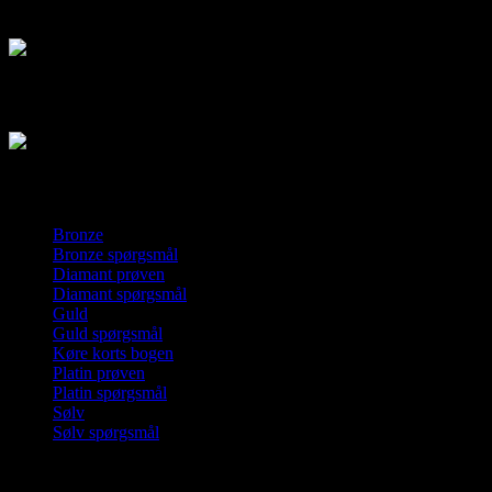
Malli
baileys
Kørekorts prøve
Bronze
Bronze spørgsmål
Diamant prøven
Diamant spørgsmål
Guld
Guld spørgsmål
Køre korts bogen
Platin prøven
Platin spørgsmål
Sølv
Sølv spørgsmål
Hundetræning Toksværd
Rated
4,6
/5 based on
97
reviews