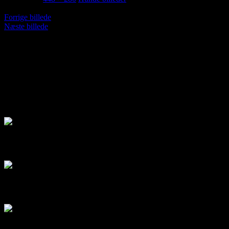
Forrige billede
Næste billede
Hvalpe unghunde familiehunde lydighed
og kørekort for alle hunde, trænings plads
ved Næstved
Disney
Coco
Casey