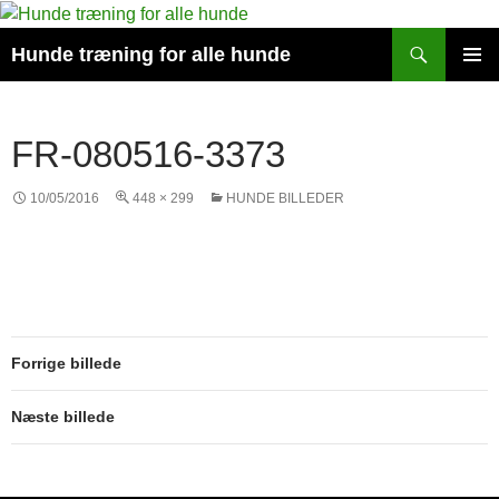
Søg
Hunde træning for alle hunde
HOP
PRIMÆ
TIL
MENU
INDHOLD
FR-080516-3373
10/05/2016
448 × 299
HUNDE BILLEDER
Forrige billede
Næste billede