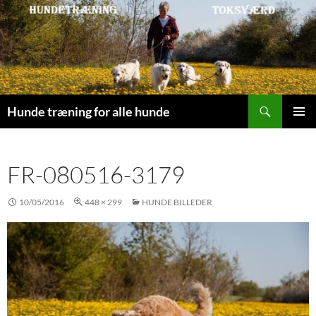
Søg
Hunde træning for alle hunde
HOP
PRIMÆ
TIL
MENU
INDHOLD
FR-080516-3179
10/05/2016
448 × 299
HUNDE BILLEDER