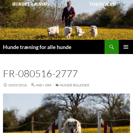
Søg
Hunde træning for alle hunde
HOP
PRIMÆ
TIL
MENU
INDHOLD
FR-080516-2777
10/05/2016
448 × 284
HUNDE BILLEDER